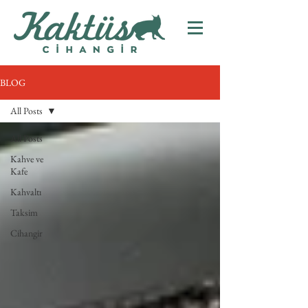
BLOG
All Posts
All Posts
Kahve ve
Kafe
Kahvaltı
Taksim
Cihangir