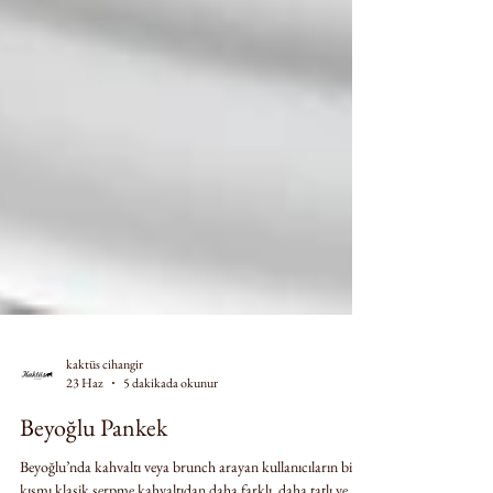
kaktüs cihangir
23 Haz
5 dakikada okunur
Beyoğlu Pankek