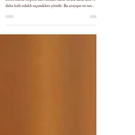
Beyoğlu’nda kahvaltı veya brunch arayan kullanıcıların bir
kısmı klasik serpme kahvaltıdan daha farklı, daha tatlı ve
daha kafe odaklı seçeneklere yönelir. Bu arayışın en net
ifadelerinden biri de Beyoğlu Pankek başlığıdır. Çünkü
pankek, kahvaltı ve brunch kültüründe yalnızca bir tatlı
tabak değildir. Aynı zamanda yavaş sabahları, kahveyle
uzayan masaları, arkadaş buluşmalarını ve daha modern bir
kahvaltı deneyimini temsil eder. Beyoğlu gibi merkezi ve
hareketli bir bölgede