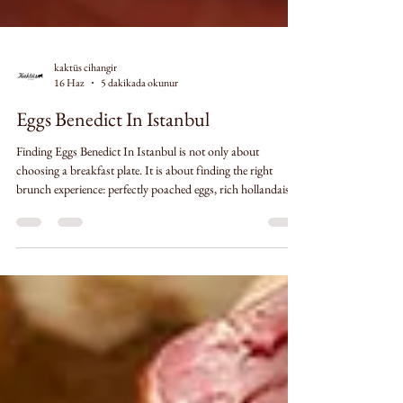
kaktüs cihangir
16 Haz
5 dakikada okunur
Eggs Benedict In Istanbul
Finding Eggs Benedict In Istanbul is not only about
choosing a breakfast plate. It is about finding the right
brunch experience: perfectly poached eggs, rich hollandaise
sauce, toasted bread, good coffee, and a relaxed place where
the morning can turn into a longer table. In Istanbul, this
kind of brunch experience works best in neighborhoods
where café culture, breakfast culture, and slow mornings
naturally meet. That is why Cihangir is one of the strongest
areas for Eggs Be