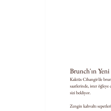
Brunch'ın Yeni
Kaktüs Cihangir’de brunc
saatlerinde, ister öğley
sizi bekliyor.
Zengin kahvaltı sepetleri