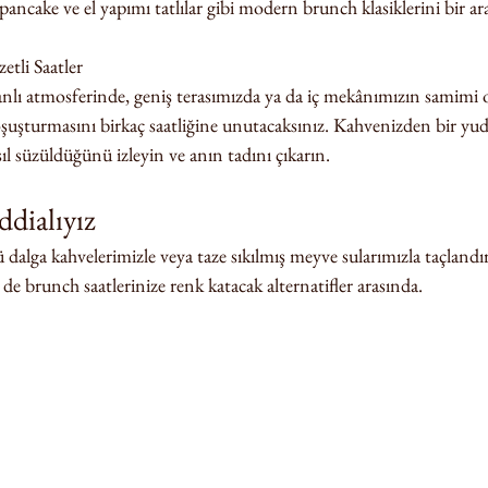
ancake ve el yapımı tatlılar gibi modern brunch klasiklerini bir ara
tli Saatler
anlı atmosferinde, geniş terasımızda ya da iç mekânımızın samimi
şuşturmasını birkaç saatliğine unutacaksınız. Kahvenizden bir yu
ıl süzüldüğünü izleyin ve anın tadını çıkarın.
ddialıyız
alga kahvelerimizle veya taze sıkılmış meyve sularımızla taçlandıra
de brunch saatlerinize renk katacak alternatifler arasında.