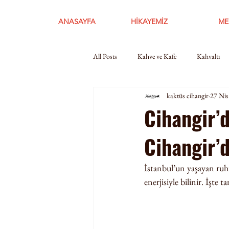
ANASAYFA
HİKAYEMİZ
ME
All Posts
Kahve ve Kafe
Kahvaltı
kaktüs cihangir
27 Nis
Cihangir’
Cihangir’
İstanbul’un yaşayan ruhu
enerjisiyle bilinir. İşte