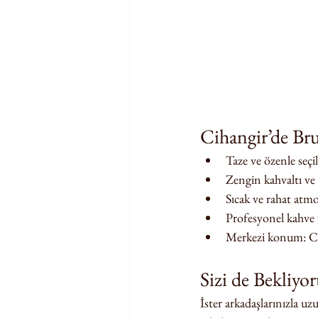
Cihangir’de Br
Taze ve özenle seç
Zengin kahvaltı v
Sıcak ve rahat atmo
Profesyonel kahve 
Merkezi konum: Ci
Sizi de Bekliyor
İster arkadaşlarınızla uz