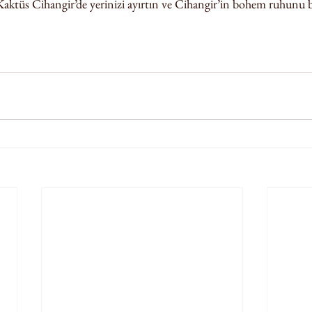
Kaktüs Cihangir’de yerinizi ayırtın ve Cihangir’in bohem ruhunu bi