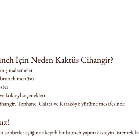
unch İçin Neden Kaktüs Cihangir?
ilmiş malzemeler
e brunch menüsü
sfer
ve kokteyl seçenekleri
hangir, Tophane, Galata ve Karaköy’e yürüme mesafesinde
uz!
un sohbetler eşliğinde keyifli bir brunch yapmak isteyin, ister tek b